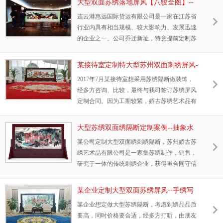
大型双面苏绣落地屏风【八骏全图】--
连云港惠远公司定制
连云港惠远国际货运有限公司是一家在江苏省
行业内具有相当规模、较大影响力、发展迅速
的企业之一。公司乔迁新址，特意提前定制苏
绣。公司领导高度重视，经朋友介绍，专程来
苏州实地考察。最终确定为董事长办公室定制
某接待室定制特大型苏州双面刺绣屏风-
【八骏全图】。
-年年有余苏绣隔断
2017年7月某接待室想采用苏绣隔断做装饰，
经多方咨询、比较，最终与我司签订苏绣屏风
定制合同。因为工期较紧，娇古苏绣艺术品有
限公司安排几十位绣娘轮流加班加点绣制。最
终耗时将近3个月顺利交货，现场效果很好！
大型苏绣双面绣隔断定制案例--抽象水
墨山水题材刺绣屏风
某公司定制大型双面绣刺绣隔断，苏州娇古苏
绣艺术品有限公司是一家集苏绣制作，销售，
研究于一体的传统刺绣企业，获得重合同守信
企业，苏州市知名商标等荣誉。定制热线：
0512-65853610
某企业定制大型双面苏绣屏风--手绣写
实荷塘刺绣隔断
某企业想定做大型苏绣隔断，考虑到绣品品质
要高，同时价格要合适，经多方打听，由朋友