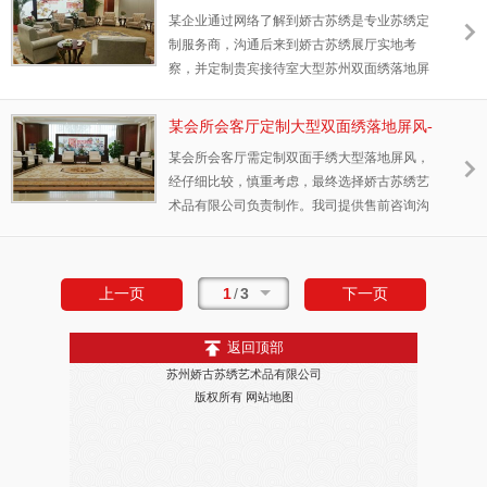
绣隔断定制案例
某企业通过网络了解到娇古苏绣是专业苏绣定
制服务商，沟通后来到娇古苏绣展厅实地考
察，并定制贵宾接待室大型苏州双面绣落地屏
风。图案采用的花鸟题材，玉兰花向来因其雅
洁受人喜爱，绶带鸟、锦鸡、喜鹊等寓意吉
某会所会客厅定制大型双面绣落地屏风-
祥。
-苏绣隔断定做案例
某会所会客厅需定制双面手绣大型落地屏风，
经仔细比较，慎重考虑，最终选择娇古苏绣艺
术品有限公司负责制作。我司提供售前咨询沟
通、设计方案、安排创作、上门安装调试、售
后跟踪的贴心服务，赢得客户一致好评。
1
/
3
上一页
下一页
返回顶部
苏州娇古苏绣艺术品有限公司
版权所有
网站地图