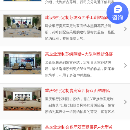
介绍，找到娇古苏绣。我司充分沟通了解到客
户的要求，安排资深绣娘绣制，在约定时间顺
利交货，获得客户好评。
建设银行定制苏绣双面手工刺绣隔断--
大型苏绣屏风定做案例
建设银行贵宾室定制双面绣水墨荷花四折隔
断，荷叶的配色采用的建行徽标的蓝色，搭配
简约边框，整体简洁大气。
某企业定制苏绣隔断--大型刺绣折叠屏
风定制案例
某企业联系到娇古苏绣，定制贵宾室苏绣隔
断，最终选择苏州绣娘邹红芳的作品，图案看
似简单，却用了多达29种颜色。
重庆银行定制贵宾室四折双面绣屏风--
大型苏州手工刺绣屏风定制案例
重庆银行找到娇古苏绣，需在VIP接待室定制
一副古典与现代相结合风格的苏绣隔断，娇古
苏绣为其设计一组简约抽象的荷花，富有艺术
感的线条与古典框架结合，使整个贵宾室高雅
大气。
某企业定制会客厅双面绣屏风--大型苏