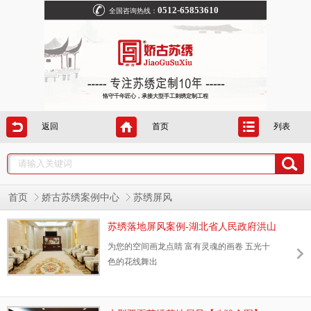
0512-65853610
全国咨询热线：
恪守千年匠心，承接大型手工刺绣定制工程
返回
首页
列表
首页
娇古苏绣案例中心
苏绣屏风
苏绣落地屏风案例-湖北省人民政府洪山
大礼堂
为您的空间画龙点睛
富有灵魂的画卷
五光十
色的花线舞出