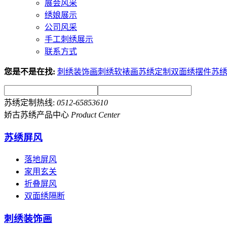
展会风采
绣娘展示
公司风采
手工刺绣展示
联系方式
您是不是在找:
刺绣装饰画
刺绣软裱画
苏绣定制
双面绣摆件
苏
苏绣定制热线:
0512-65853610
娇古苏绣产品中心
Product Center
苏绣屏风
落地屏风
家用玄关
折叠屏风
双面绣隔断
刺绣装饰画