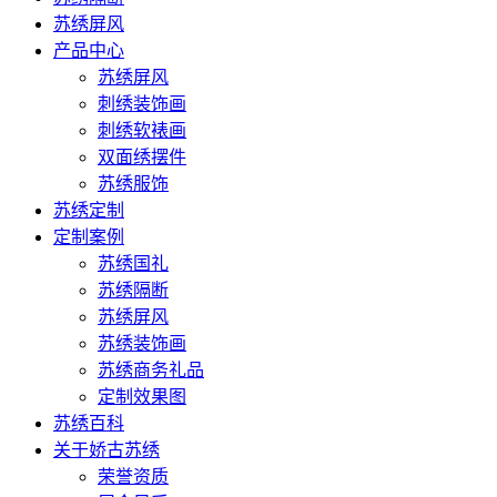
苏绣屏风
产品中心
苏绣屏风
刺绣装饰画
刺绣软裱画
双面绣摆件
苏绣服饰
苏绣定制
定制案例
苏绣国礼
苏绣隔断
苏绣屏风
苏绣装饰画
苏绣商务礼品
定制效果图
苏绣百科
关于娇古苏绣
荣誉资质