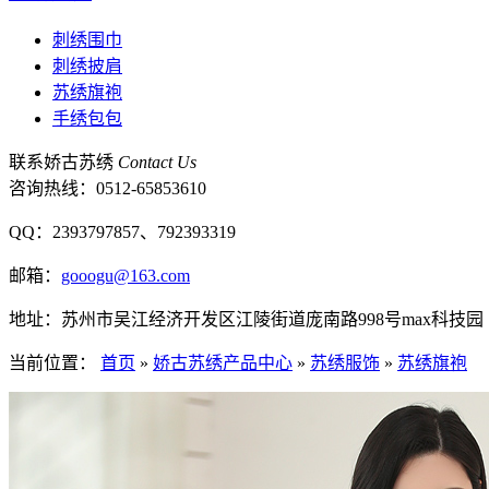
刺绣围巾
刺绣披肩
苏绣旗袍
手绣包包
联系娇古苏绣
Contact Us
咨询热线：
0512-65853610
QQ：2393797857、792393319
邮箱：
gooogu@163.com
地址：苏州市吴江经济开发区江陵街道庞南路998号max科技园
当前位置：
首页
»
娇古苏绣产品中心
»
苏绣服饰
»
苏绣旗袍