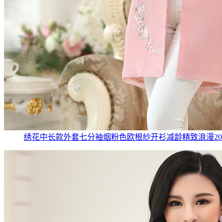
绣花中长款外套七分袖烟粉色欧根紗开衫减龄精致浪漫20