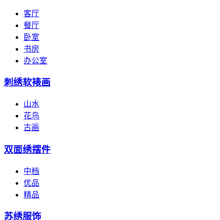
客厅
餐厅
卧室
书房
办公室
刺绣软裱画
山水
花鸟
古画
双面绣摆件
中档
优品
精品
苏绣服饰