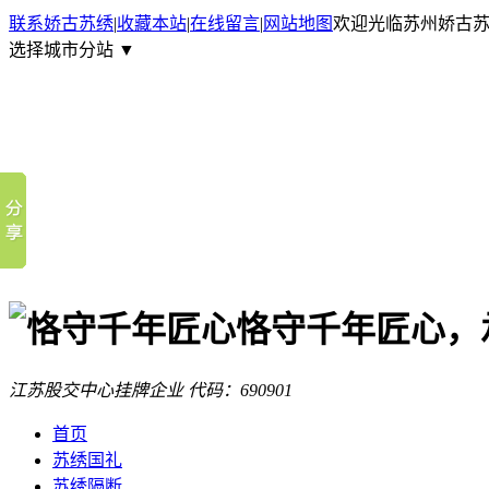
联系娇古苏绣
|
收藏本站
|
在线留言
|
网站地图
欢迎光临苏州娇古
选择城市分站 ▼
恪守千年匠心，
江苏股交中心挂牌企业
代码：690901
首页
苏绣国礼
苏绣隔断